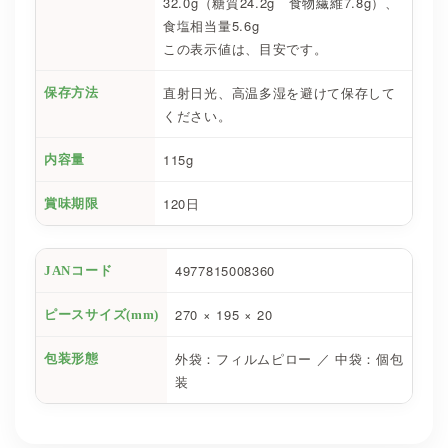
32.0g（糖質24.2g 食物繊維7.8g）、
食塩相当量5.6g
この表示値は、目安です。
直射日光、高温多湿を避けて保存して
保存方法
ください。
115g
内容量
120日
賞味期限
4977815008360
JANコード
270 × 195 × 20
ピースサイズ(mm)
外袋：フィルムピロー ／ 中袋：個包
包装形態
装