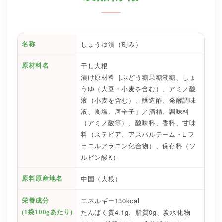
しょうゆ漬（刻み）
名称
干し大根
原材料名
漬け原材料［ぶどう糖果糖液糖、しょ
うゆ（大豆・小麦を含む）、アミノ酸
液（小麦を含む）、醸造酢、発酵調味
液、食塩、唐辛子］／酒精、調味料
（アミノ酸等）、酸味料、香料、甘味
料（ステビア、アスパルテーム・L-フ
ェニルアラニン化合物）、保存料（ソ
ルビン酸K）
中国（大根）
原料原産地名
エネルギー130kcal
栄養成分
たんぱく質4.1g、脂質0g、炭水化物
(1袋100gあたり)