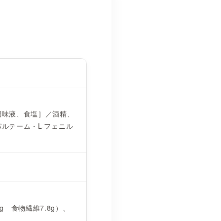
調味液、食塩］／酒精、
ルテーム・L-フェニル
5g 食物繊維7.8g）、