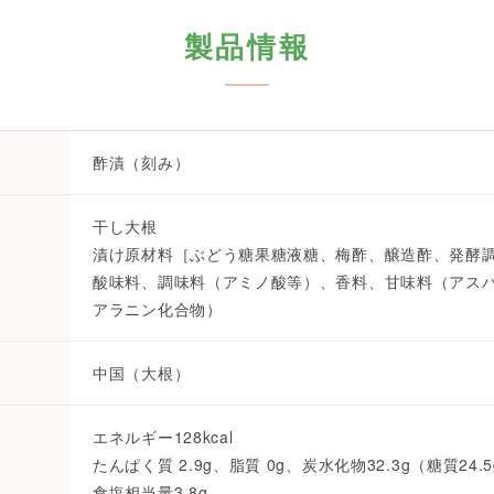
製品情報
酢漬（刻み）
干し大根
漬け原材料［ぶどう糖果糖液糖、梅酢、醸造酢、発酵
酸味料、調味料（アミノ酸等）、香料、甘味料（アスパ
アラニン化合物）
中国（大根）
エネルギー128kcal
たんぱく質 2.9g、脂質 0g、炭水化物32.3g（糖質24.
食塩相当量3.8g