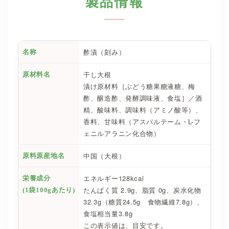
製品情報
酢漬（刻み）
名称
干し大根
原材料名
漬け原材料［ぶどう糖果糖液糖、梅
酢、醸造酢、発酵調味液、食塩］／酒
精、酸味料、調味料（アミノ酸等）、
香料、甘味料（アスパルテーム・L-フ
ェニルアラニン化合物）
中国（大根）
原料原産地名
エネルギー128kcal
栄養成分
たんぱく質 2.9g、脂質 0g、炭水化物
(1袋100gあたり)
32.3g（糖質24.5g 食物繊維7.8g）、
食塩相当量3.8g
この表示値は、目安です。